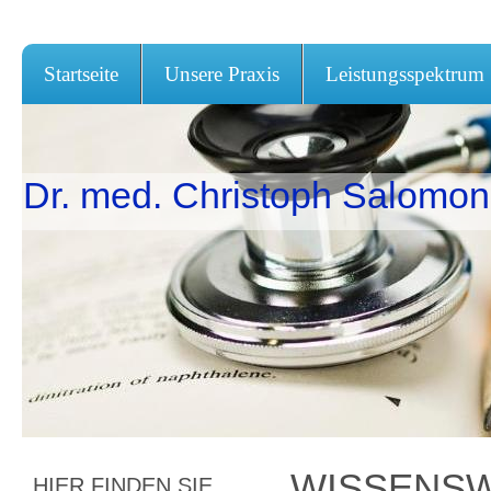
Startseite
Unsere Praxis
Leistungsspektrum
Dr. med. Christoph Salomon 
WISSENSW
HIER FINDEN SIE